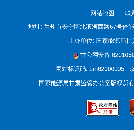
网站地图
联
地址: 兰州市安宁区北滨河西路67号倚
主办单位: 国家能源局
甘公网安备 6201050
网站标识码: bm62000005
京
国家能源局甘肃监管办公室版权所