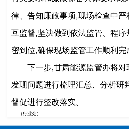
律、告知廉政事项,现场检查中严
互监督,坚决做到依法监管、程序
密到位,确保现场监管工作顺利完
下一步,甘肃能源监管办将对
发现问题进行梳理汇总、分析研判
督促进行整改落实。
（行业处）