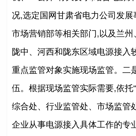
况,选定国网甘肃省电力公司发展
市场营销部等相关部门,以及兰州
陇中、河西和陇东区域电源接入
重点监管对象实施现场监管。二
伍。根据现场监管实际需要,依托
综合处、行业监管处、市场监管处
企业从事电源接入具体工作的专