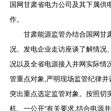
国网甘肃省电力公司及其下属供
作。
甘肃能源监管办结合国网甘
况、发电企业走访座谈了解情况
况以及全省电源接入并网实际情况
管重点对象,严明现场监管纪律并
突出重点选定监管对象。按照切实
机、一公开”有关要求,结合电源