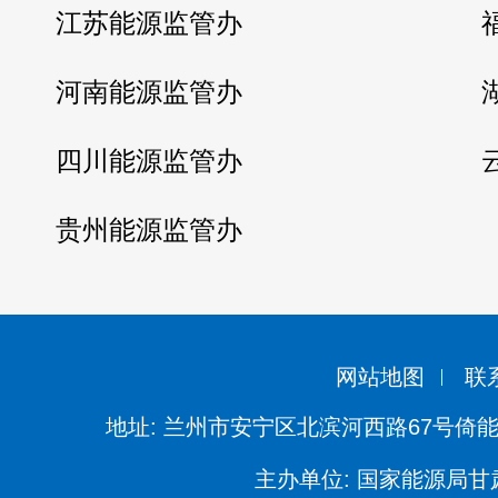
江苏能源监管办
河南能源监管办
四川能源监管办
贵州能源监管办
网站地图
联
地址: 兰州市安宁区北滨河西路67号倚
主办单位: 国家能源局