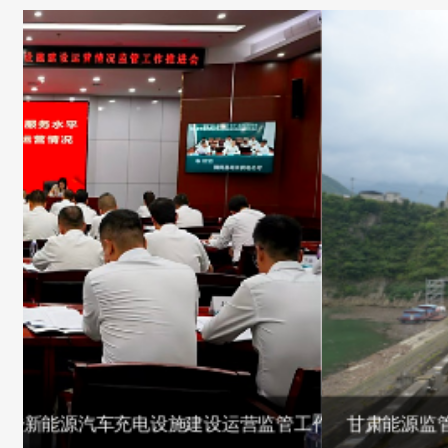
工作
甘肃能源监管办督导重点地区电力防汛和安全生产