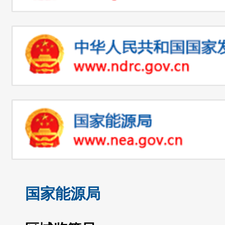
国家能源局