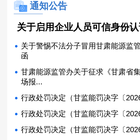
通知公告
关于启用企业人员可信身份认
关于警惕不法分子冒用甘肃能源监
函
甘肃能源监管办关于征求《甘肃省
场报...
行政处罚决定（甘监能罚决字〔2026
行政处罚决定（甘监能罚决字〔2026
行政处罚决定（甘监能罚决字〔2026