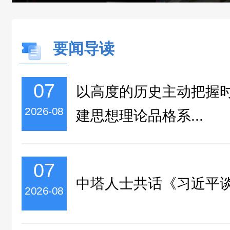
要闻导读
07
以高度的历史主动把握
2026-08
建思想理论品格系...
07
中塔人士共话《习近平
2026-08