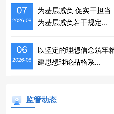
07
为基层减负 促实干担当
2026-08
为基层减负若干规定...
06
以坚定的理想信念筑牢
2026-08
建思想理论品格系...
监管动态