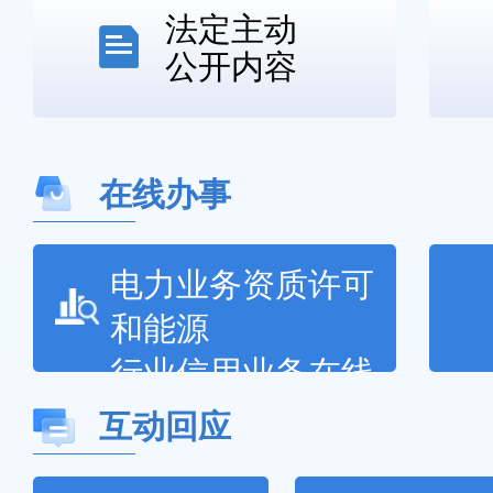
法定主动
公开内容
在线办事
电力业务资质许可
和能源
行业信用业务在线
办理
互动回应