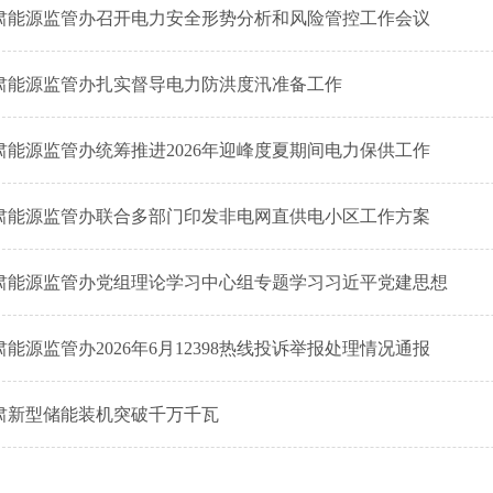
肃能源监管办召开电力安全形势分析和风险管控工作会议
肃能源监管办扎实督导电力防洪度汛准备工作
肃能源监管办统筹推进2026年迎峰度夏期间电力保供工作
肃能源监管办联合多部门印发非电网直供电小区工作方案
肃能源监管办党组理论学习中心组专题学习习近平党建思想
肃能源监管办2026年6月12398热线投诉举报处理情况通报
肃新型储能装机突破千万千瓦