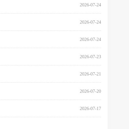
2026-07-24
2026-07-24
2026-07-24
2026-07-23
2026-07-21
2026-07-20
2026-07-17