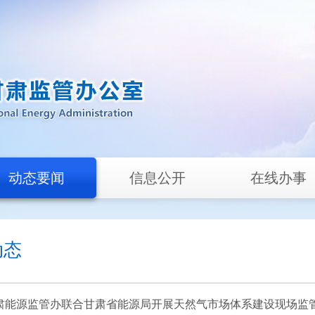
动态要闻
信息公开
在线办事
动态
肃能源监管办联合甘肃省能源局开展天然气市场体系建设现场监