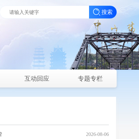
搜索
互动回应
专题专栏
管
2026-08-06