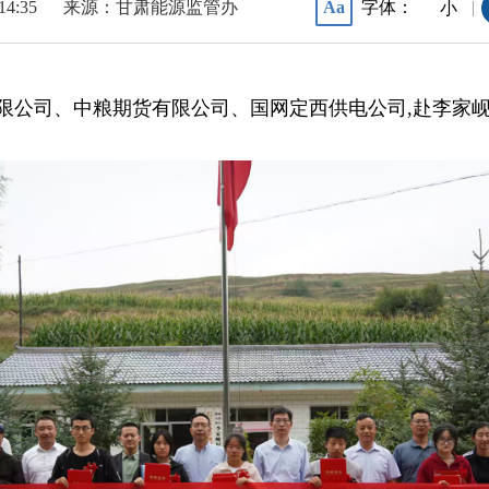
 14:35
来源：甘肃能源监管办
字体：
Aa
|
小
有限公司、中粮期货有限公司、国网定西供电公司,赴李家岘