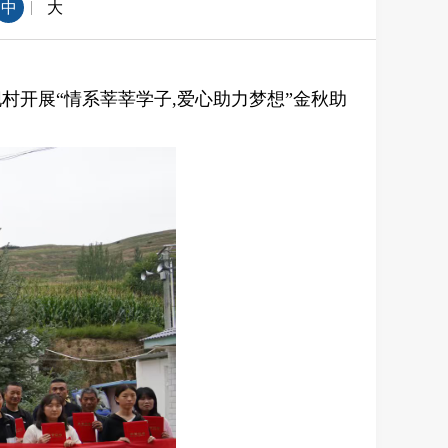
|
中
大
村开展“情系莘莘学子,爱心助力梦想”金秋助