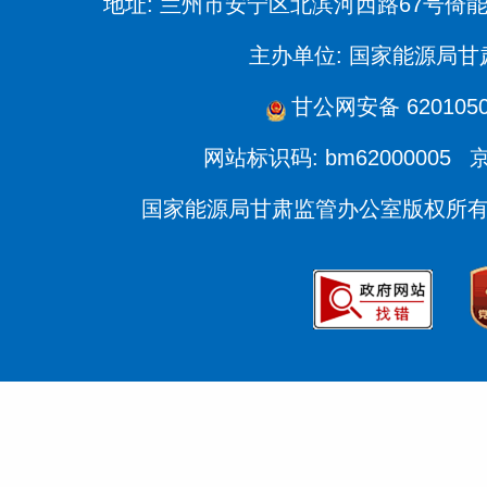
地址: 兰州市安宁区北滨河西路67号倚
主办单位: 国家能源局
甘公网安备 6201050
网站标识码: bm62000005
京
国家能源局甘肃监管办公室版权所