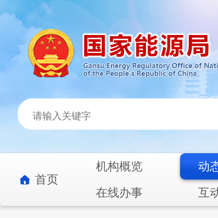
机构概览
动
首页
在线办事
互