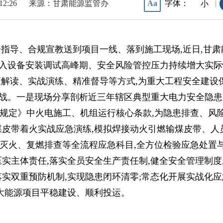
 12:26
来源：甘肃能源监管办
字体：
Aa
|
小
全指导、合规宣教送到项目一线、落到施工现场,近日,甘肃
将进入设备安装调试高峰期、安全风险管控压力持续增大实际
策解读、实战演练、精准督导等方式,为重大工程安全建设
实战。一是现场分享剖析近三年辖区典型重大电力安全隐患
规定》中火电施工、机组运行核心条款,为隐患排查、风
煤皮带着火实战应急演练,模拟焊接动火引燃输煤皮带、人
灭火、复燃排查等全流程应急科目,全方位检验应急处置
实主体责任,落实全员安全生产责任制,健全安全管理制度
落实双重预防机制,实现隐患闭环清零;常态化开展实战化
重大能源项目平稳建设、顺利投运。