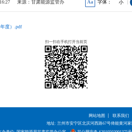
 16:27
来源：甘肃能源监管办
字体：
Aa
|
小
度）.pdf
扫一扫在手机打开当前页
网站地图
联系我们
地址: 兰州市安宁区北滨河西路67号倚能黄河家
主办单位: 国家能源局甘肃监管办公室
甘公网安备 62010502001375号