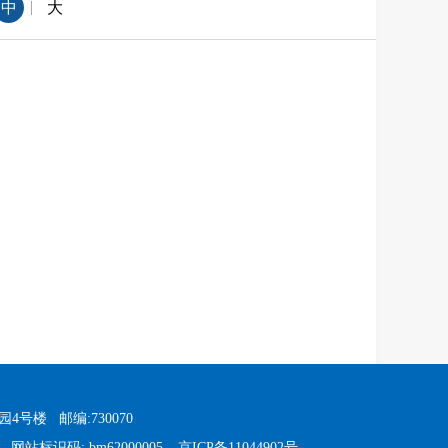
|
中
大
园4号楼
邮编:730070
网站标识码: bm62000005
京ICP备11044902号