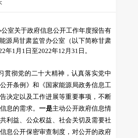
大
公室关于政府信息公开工作年度报告有
家能源局甘肃监管办公室
（
以下简称甘肃
2
2
年
1
月
1
日至
202
2
年
12
月
31
日。
习
贯彻党的
二十
大精神，认真落实党中
公开条例》和《国家能源局政务信息工
告决定以及工作进展等重要事项
，
不断
信息的需求。
一是
主动公开政府信息情
共利益、公众权益、社会关切及需要社
信息公开保密审查制度，对公开的政府